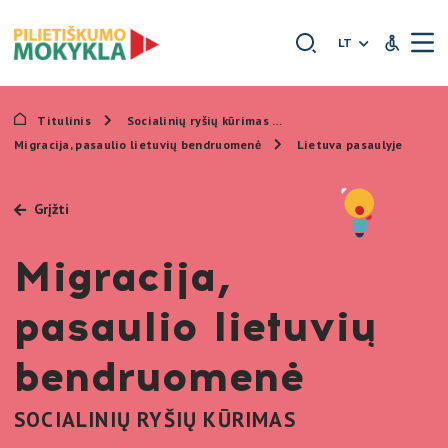
Išskleidžia
LT
Neįgaliųjų
Titulinis
Socialinių ryšių kūrimas
Migracija, pasaulio lietuvių bendruomenė
Lietuva pasaulyje
Grįžti
Migracija,
pasaulio lietuvių
bendruomenė
SOCIALINIŲ RYŠIŲ KŪRIMAS