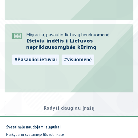
#imigracija
#migracija
Migracija, pasaulio lietuvių bendruomenė
Išeivių indėlis į Lietuvos
nepriklausomybės kūrimą
#PasaulioLietuviai
#visuomenė
#tapatybė
#migracija
#karas
Rodyti daugiau įrašų
Rodoma
3
įrašai iš
8
Svetainėje naudojami slapukai
Naršydami svetainėje Jūs sutinkate