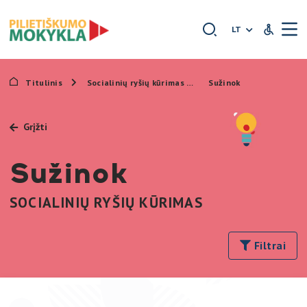
Išskleidžia
LT
Neįgaliųjų
Titulinis
Socialinių ryšių kūrimas
Sužinok
Grįžti
Sužinok
SOCIALINIŲ RYŠIŲ KŪRIMAS
Filtrai